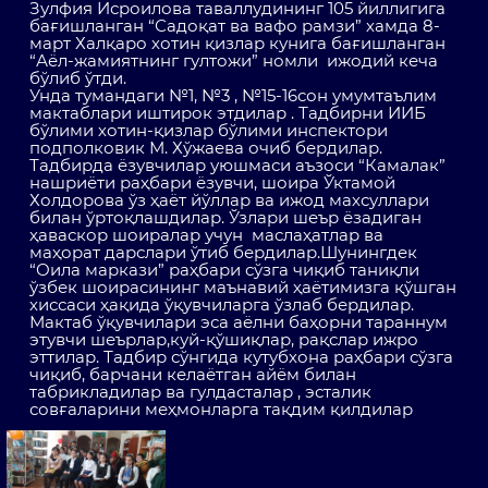
Зулфия Исроилова таваллудининг 105 йиллигига
бағишланган “Садоқат ва вафо рамзи” хамда 8-
март Халқаро хотин қизлар кунига бағишланган
“Аёл-жамиятнинг гултожи” номли ижодий кеча
бўлиб ўтди.
Унда тумандаги №1, №3 , №15-16сон умумтаълим
мактаблари иштирок этдилар . Тадбирни ИИБ
бўлими хотин-қизлар бўлими инспектори
подполковик М. Хўжаева очиб бердилар.
Тадбирда ёзувчилар уюшмаси аъзоси “Камалак”
нашриёти раҳбари ёзувчи, шоира Ўктамой
Холдорова ўз ҳаёт йўллар ва ижод махсуллари
билан ўртоқлашдилар. Ўзлари шеър ёзадиган
ҳаваскор шоиралар учун маслаҳатлар ва
маҳорат дарслари ўтиб бердилар.Шунингдек
“Оила маркази” раҳбари сўзга чиқиб таниқли
ўзбек шоирасининг маънавий ҳаётимизга қўшган
хиссаси ҳақида ўқувчиларга ўзлаб бердилар.
Мактаб ўқувчилари эса аёлни баҳорни тараннум
этувчи шеърлар,куй-қўшиқлар, рақслар ижро
эттилар. Тадбир сўнгида кутубхона раҳбари сўзга
чиқиб, барчани келаётган айём билан
табрикладилар ва гулдасталар , эсталик
совғаларини меҳмонларга тақдим қилдилар