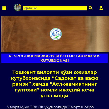
Qidirish
Shaxs
RESPUBLIKA MARKAZIY KO’ZI OJIZLAR MAXSUS
KUTUBXONASI
Тошкент вилояти кўзи ожизлар
кутубхонасида “Садоқат ва вафо
рамзи” хамда “Аёл-жамиятнинг
гултожи” номли ижодий кеча
ўтказилди
3-март куни ТВКОК ўқув залида 1-март шоира