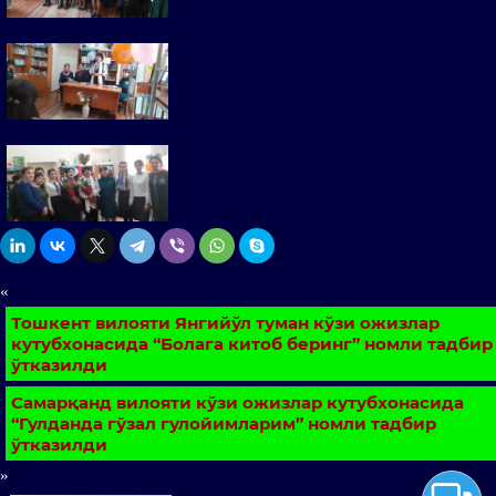
«
Тошкент вилояти Янгийўл туман кўзи ожизлар
кутубхонасида “Болага китоб беринг” номли тадбир
ўтказилди
Самарқанд вилояти кўзи ожизлар кутубхонасида
“Гулданда гўзал гулойимларим” номли тадбир
ўтказилди
»
Chat