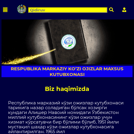
Qidirish
Shaxs
RESPUBLIKA MARKAZIY KO’ZI OJIZLAR MAXSUS
KUTUBXONASI
Biz haqimizda
Республика марказий кўзи ожизлар кутубхонаси
тарихига назар соладиган бўлсак хозирги
кундаги Алишер Навоий номидаги Ўзбекистон
миллий кутубхонасининг кўзи ожизлар учун
хизмат кўрсатувчи бир бўлими бўлиб, 1951 йили
мустақил шаҳар кўзи ожизлар кутубхонасига
айлантирилган. 1965 йил