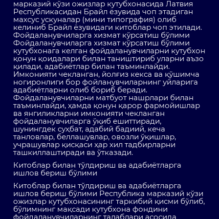
марказий кўзи ожизлар кутубхонасида Латвия
Республикасидан Брайл ёзувида чоп этадиган
махсус ускуналар (мини типография) олиб
келиниб Брайл ёзувидаги китоблар чоп этилади.
Фойдаланувчиларга хизмат кўрсатиш бўлими
Фойдаланувчиларга хизмат кўрсатиш бўлими
кутубхонага келган фойдаланувчиларни кутубхон
қонун қоидалари билан таништириб уларни аъзо
қилади, адабиётлар билан таъминлайди.
Имконияти чекланган, йолғиз кекса ва қўшимча
ногиронлиги бор фойланувчиларнинг уйларига
адабиётларни олиб бориб беради.
Фойдаланувчиларни матбуот нашрлари билан
таъминлайди, ҳамда қонун қарор фармойишлар
ва янгиликларни имконияти чекланган
фойдаланувчиларга ўқиб ешиттиради,
шунингдек суҳбат, адабий бадиий, кеча
танловлар, беллашувлар, овозли ўқишлар,
учрашувлар қисқаси ҳар хил тадбирларни
ташкиллаштиради ва ўтказади.
Китоблар билан тўлдириш ва адабиётларга
ишлов бериш бўлими
Китоблар билан тўлдириш ва адабиётларга
ишлов бериш бўлими Республика марказий кўзи
ожизлар кутубхонасининг таркибий қисми бўлиб,
бўлимнинг мақсади кутубхона фондини
фойдаланувчиларнинг талаблари асосида