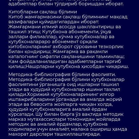
адабиётлар билан тўлдириб боришдан иборат.
Китобларни сақлаш бўлими
Китоб жамғармасини сақлаш бўлимнинг мақсад
вазифалари қуйидагилардан иборат:
Жамғармани илмий асосда шакллантириш ва
ташкил этиш; Кутубхона абонементи, ўқув
заллари филиаллар, кўчма кутубхоналар ва
кутубхоналараро абонемент орқали
китобхонларнинг ахборот сўровини тезкорлик
билан қондириш; Жамғарма ва рақамли
каталогнинг сифатли сақланишини таъминлаш;
Кам фойдаланиладиган адабиетларни тарғиб
қилиш;Нашрларни кутубхона ҳисобдан чиқариш.
Методика-библиография бўлими фаолияти.
Методика-библиография бўлими кутубхоналар
фаолиятини ўрганишга оид ишларни ташкил
этади ва худудий кутубхоналар ишини тахлил
қилади.Хорижий кутубхоналарининг илғор
иштажрибаларини ўрганади ва амалда жорий
этади ва бевосита жойларга чиққан холда,
ҳудудий кутубхоналарига амалий ёрдам
кўрсатади. Шу билан бирга ўз вақтида методик
марказ мутахассислари томонидан жойларда
методик ва амалий ёрдамлар, кутубхона
ходимлари учун амалиёт, малака ошириш ҳамда
махорат дарслари ташкиллаштиради.