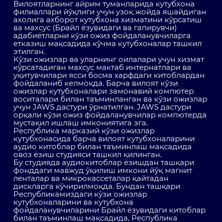
Вилоятларнинг айрим туманларида кутубхона
филиаллари йўқлиги учун узоқ жойда яшайдиган
ахолига ахборот кутубхона хизматини кўрсатиш
ва махсус (Брайл ёзувидаги ва гапирувчи)
адабиётларни кўзи ожиз фойдаланувчиларга
етказиш мақсадида кўчма кутубхоналар ташкил
этилган.
Кўзи ожизлар ва уларнинг оилалари учун хизмат
кўрсатадиган махсус мактаб интернатлари ва
уқитувчилари ясси босма харфдаги китоблардан
фойдаланиб келмоқда. Барча вилоят кўзи
ожизлар кутубхоналари замонавий компютер
воситалари билан таъминланган ва кўзи ожизлар
учун JAWS дастури ўрнатилган. JAWS дастури
орқали кўзи ожиз фойдаланувчилар компютерда
мустақил ишлаш имкониятига эга.
Республика марказий кўзи ожизлар
кутубхонасида барча вилоят кутубхоналарини
аудио китоблар билан таъминлаш мақсадида
овоз ёзиш студияси ташкил қилинган.
Бу студияда аудиокитоблар ёзишдан ташқари
фонддаги мавжуд ўқилиш имкони йўқ магнит
ленталар ва микрокассеталар қайтадан
дискларга кўчирилмоқда. Бундан ташқари
Республикамиздаги кўзи ожизлар
кутубхоналарини ва кутубхона
фойдаланувчиларини Брайл ёзувидаги китоблар
билан таъминлаш мақсадида, Республика