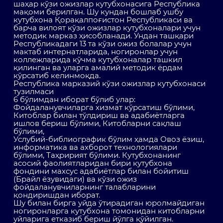
шаҳар кўзи ожизлар кутубхонасига Республика
мақоми берилган. Шу кундан бошлаб ушбу
кутубхона Қорақалпоғистон Республикаси ва
барча вилоят кўзи ожизлар кутубхоналари учун
методик марказ ҳисобланади. Ундан ташқари
Республикадаги 13 та кўзи ожиз болалар учун
мактаб интернатларида, ногиронлар учун
коллежларида кўчма кутубхоналар ташкил
қилинган ва уларга амалий методик ёрдам
кўрсатиб келинмоқда.
Республика марказий кўзи ожизлар кутубхонаси
тузилмаси
6 бўлимдан иборат бўлиб улар:
Фойдаланувчиларга хизмат кўрсатиш бўлими,
Китоблар билан тўлдириш ва адабиётларга
ишлов бериш бўлими, Китобларни сақлаш
бўлими,
Услубий-библиографик бўлим ҳамда Овоз ёзиш,
информатика ва ахборот технологиялари
бўлими, Таҳририят бўлими. Кутубхонанинг
асосий фаолиятларидан бири кутубхона
фондини махсус адабиётлар билан бойитиш
(Брайл ёзувидаги) ва кўзи ожиз
фойдаланувчиларнинг талабларини
қондиришдан иборат.
Шу билан бирга уйда ўтирадиган юролмайдиган
ногиронларга кутубхона томонидан китобларни
уйларига етказиб бериш йўлга қўйилган.