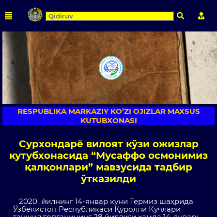
Qidirish
Shaxs
RESPUBLIKA MARKAZIY KO’ZI OJIZLAR MAXSUS
KUTUBXONASI
Сурхондарё вилоят кўзи ожизлар
кутубхонасида “Мусаффо осмонимиз
қалқонлари” мавзусида тадбир
ўтказилди
2020 йилнинг 14-январ куни Термиз шаҳрида
Ўзбекистон Республикаси Қуролли Кучлари
ташкил топганининг 28 йиллиги ҳамда 14-январь-