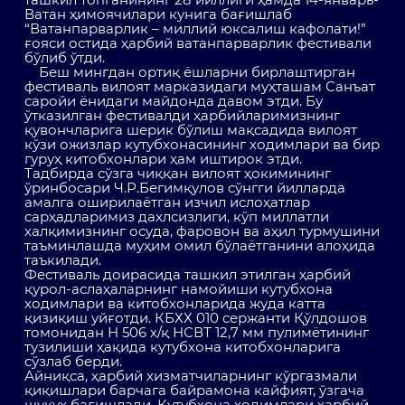
Ватан ҳимоячилари кунига бағишлаб
“Ватанпарварлик – миллий юксалиш кафолати!”
ғояси остида ҳарбий ватанпарварлик фестивали
бўлиб ўтди.
Беш мингдан ортиқ ёшларни бирлаштирган
фестиваль вилоят марказидаги муҳташам Санъат
саройи ёнидаги майдонда давом этди. Бу
ўтказилган фестивалди ҳарбийларимизнинг
қувончларига шерик бўлиш мақсадида вилоят
кўзи ожизлар кутубхонасининг ходимлари ва бир
гуруҳ китобхонлари ҳам иштирок этди.
Тадбирда сўзга чиққан вилоят ҳокимининг
ўринбосари Ч.Р.Бегимқулов сўнгги йилларда
амалга оширилаётган изчил ислоҳатлар
сарҳадларимиз дахлсизлиги, кўп миллатли
халқимизнинг осуда, фаровон ва аҳил турмушини
таъминлашда муҳим омил бўлаётганини алоҳида
таъкилади.
Фестиваль доирасида ташкил этилган ҳарбий
қурол-аслаҳаларнинг намойиши кутубхона
ходимлари ва китобхонларида жуда катта
қизиқиш уйғотди. КБХХ 010 сержанти Қўлдошов
томонидан Н 506 х/қ НСВТ 12,7 мм пулимётининг
тузилиши ҳақида кутубхона китобхонларига
сўзлаб берди.
Айниқса, ҳарбий хизматчиларнинг кўргазмали
қиқишлари барчага байрамона кайфият, ўзгача
шукуҳ бағишлади. Кутубхона ходимлари ҳарбий-