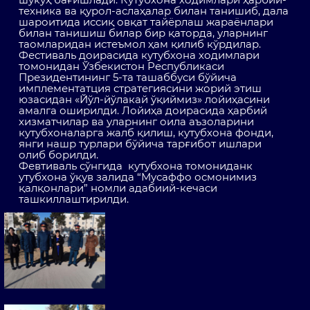
техника ва қурол-аслаҳалар билан танишиб, дала
шароитида иссиқ овқат тайёрлаш жараёнлари
билан танишиш билар бир қаторда, уларнинг
таомларидан истеъмол ҳам қилиб кўрдилар.
Фестиваль доирасида кутубхона ходимлари
томонидан Ўзбекистон Республикаси
Президентининг 5-та ташаббуси бўйича
имплементатция стратегиясини жорий этиш
юзасидан «Йўл-йўлакай ўқиймиз» лойиҳасини
амалга оширилди. Лойиҳа доирасида ҳарбий
хизматчилар ва уларнинг оила аъзоларини
кутубхоналарга жалб қилиш, кутубхона фонди,
янги нашр турлари бўйича тарғибот ишлари
олиб борилди.
Февтиваль сўнгида кутубхона томониданк
утубхона ўқув залида “Мусаффо осмонимиз
қалқонлари” номли адабиий-кечаси
ташкиллаштирилди.