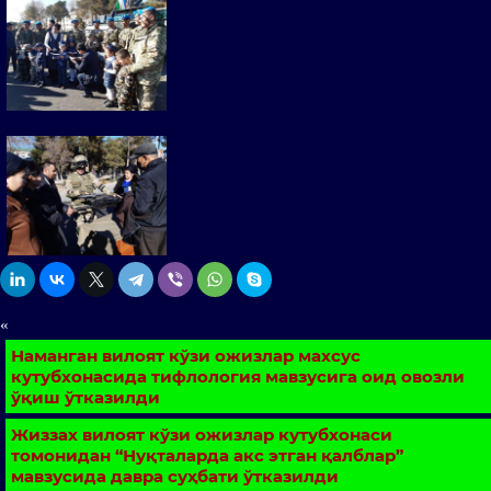
«
Наманган вилоят кўзи ожизлар махсус
кутубхонасида тифлология мавзусига оид овозли
ўқиш ўтказилди
Жиззах вилоят кўзи ожизлар кутубхонаси
томонидан “Нуқталарда акс этган қалблар”
мавзусида давра суҳбати ўтказилди