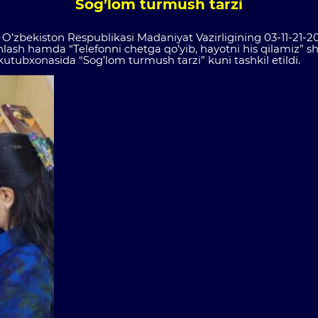
Sog’lom turmush tarzi
a, O’zbekiston Respublikasi Madaniyat Vazirligining 03-11-21-
minlash hamda “Telefonni chetga qo’yib, hayotni his qilamiz” s
kutubxonasida “Sog’lom turmush tarzi” kuni tashkil etildi.