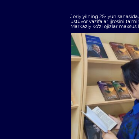
Joriy yilning 25-iyun sanasid
ustuvor vazifalar ijrosini ta’
Markaziy ko’zi ojizlar maxsus 