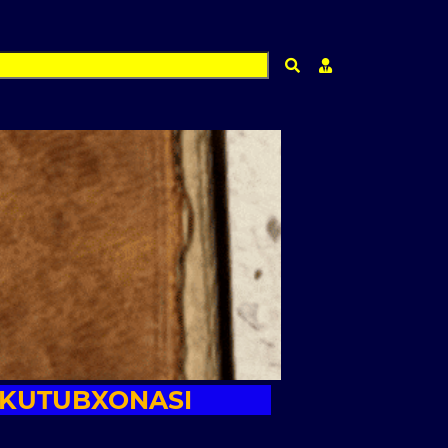
Qidirish
Shaxsiy kabinet m
 KUTUBXONASI