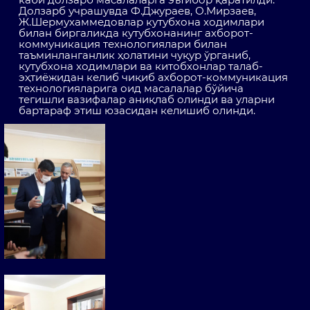
Долзарб учрашувда Ф.Джураев, О.Мирзаев,
Ж.Шермухаммедовлар кутубхона ходимлари
билан биргаликда кутубхонанинг ахборот-
коммуникация технологиялари билан
таъминланганлик ҳолатини чуқур ўрганиб,
кутубхона ходимлари ва китобхонлар талаб-
эҳтиёжидан келиб чиқиб ахборот-коммуникация
технологияларига оид масалалар бўйича
тегишли вазифалар аниқлаб олинди ва уларни
бартараф этиш юзасидан келишиб олинди.