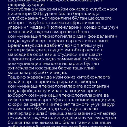
ташриф буюрди.
Республика марказий кўзи ожизлар кутубхонаси
директори Ф.Джураев билан биргаликда
кутубхонанинг ногиронлиги бўлган шахсларга
ахборот-кутубхона хизмати кўрсатилиши,
уларнинг маданий эҳтиёжларини қондириш учун
замонавий, юқори самарали ахборот-
коммуникация технологияларидан фойдаланган
ҳолда қулай шарт-шароитлар яратилганлиги,
Брайль ёзувида адабиётлар чоп этиш учун
типография ҳамда аудио китоблар яратиш
мақсадида овоз ёзиш студиясининг шарт-
шароитларини хамда замонавий ахборот-
коммуникация технологияларига бўлган
эхтиёжлари юзасидан барча ташкилий
масалалар кўриб чиқилди.
Ташриф жараёнида кўзи ожиз китобхонларга
қулай шарт-шароитлар яратиш, ахборот
коммуникация технологияларига асосланган
ҳолда фойдаланувчилар ва ходимларнинг
ахборот-коммуникация технологияларига ва
тифлотехникаларга бўлган талабини қондириш,
юқори ва сифатли интернет тармоғи учун зарур
техникалар бўйича ҳар жиҳатдан асосли
таклифлар ишлаб чиқиш, замонавий компьютер
техникаси, юқори аниқликдаги махсус сканер ва
бошқа техник жиҳозлар билан таъминланиши
каби долзарб масалаларга эътибор қаратилди.