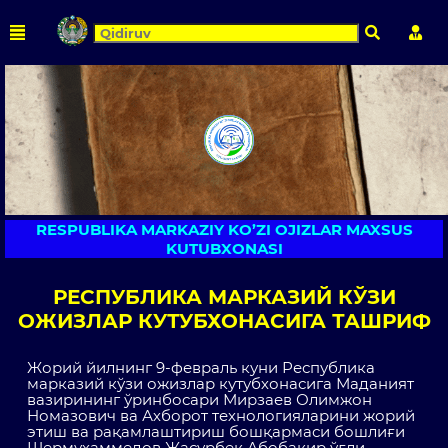
Qidirish
Shaxs
RESPUBLIKA MARKAZIY KO’ZI OJIZLAR MAXSUS
KUTUBXONASI
РЕСПУБЛИКА МАРКАЗИЙ КЎЗИ
ОЖИЗЛАР КУТУБХОНАСИГА ТАШРИФ
Жорий йилнинг 9-февраль куни Республика
марказий кўзи ожизлар кутубхонасига Маданият
вазирининг ўринбосари Мирзаев Олимжон
Номазович ва Ахборот технологияларини жорий
этиш ва рақамлаштириш бошқармаси бошлиғи
Шермухаммедов Жасурбек Абобакир ўғли