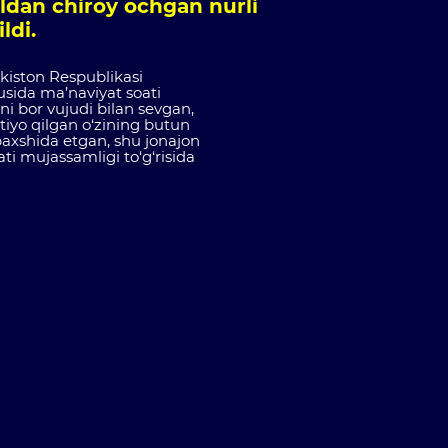
oldan chiroy ochgan nurli
ldi.
ekiston Respublikasi
zusida ma’naviyat soati
ni bor vujudi bilan sevgan,
‘tiyo qilgan o‘zining butun
 baxshida etgan, shu jonajon
ati mujassamligi to‘g‘risida