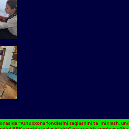
xonasida “Kutubxona fondlarini saqlashini ta`minlash, und
ondini BBK asosida joylashtirish” mavzusida seminar o’tkaz