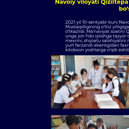
Navoiy viloyati Qiziltep
bo‘
2021-yil 10-sentyabr kuni Navo
Mustaqilligining o’ttiz yillig
o’tkazildi. Ma’naviyat soatini
unga jon fido qilishga tayyor 
mexrini, shijoatu salohiyatini
yurt farzandi ekanligidan faxr
kitobxon yoshlarga o’qib eshitt