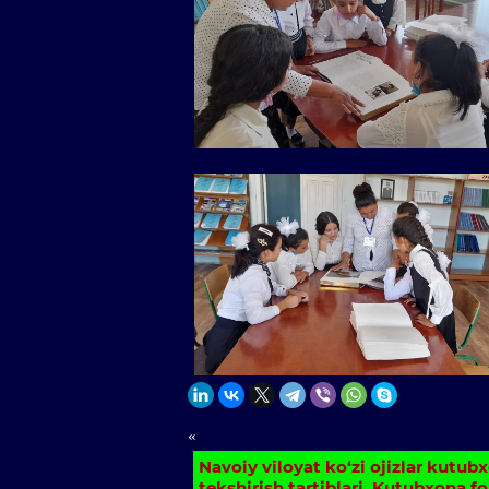
«
Navoiy viloyat ko‘zi ojizlar kutub
tekshirish tartiblari, Kutubxona f