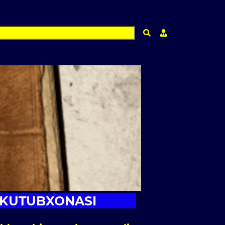
Qidirish
Shaxsiy kabinet m
 KUTUBXONASI