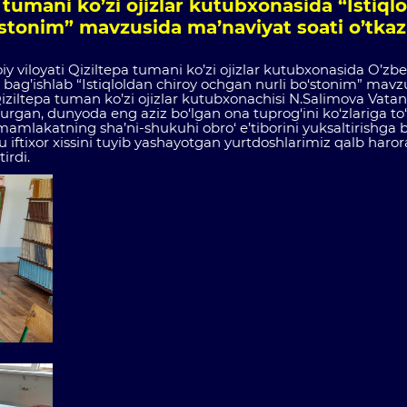
a tumani ko’zi ojizlar kutubxonasida “Istiql
stonim” mavzusida ma’naviyat soati o’tkazi
iy viloyati Qiziltepa tumani ko’zi ojizlar kutubxonasida O’zb
iga bag’ishlab “Istiqloldan chiroy ochgan nurli bo‘stonim” mav
 Qiziltepa tuman ko’zi ojizlar kutubxonachisi N.Salimova Vatan
turgan, dunyoda eng aziz bo‘lgan ona tuprog‘ini ko‘zlariga to
 mamlakatning sha’ni-shukuhi obro‘ e’tiborini yuksaltirishga
u iftixor xissini tuyib yashayotgan yurtdoshlarimiz qalb haror
irdi.