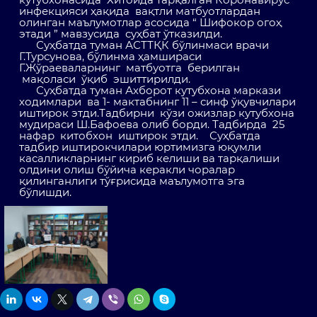
инфекцияси ҳақида вақтли матбуотлардан
олинган маълумотлар асосида “ Шифокор огоҳ
этади ” мавзусида суҳбат ўтказилди.
Суҳбатда туман АСТТҚК бўлинмаси врачи
Г.Турсунова, бўлинма ҳамшираси
Г.Жўраеваларнинг матбуотга берилган
мақоласи ўқиб эшиттирилди.
Суҳбатда туман Ахборот кутубхона маркази
ходимлари ва 1- мактабнинг 11 – синф ўқувчилари
иштирок этди.Тадбирни кўзи ожизлар кутубхона
мудираси Ш.Бафоева олиб борди. Тадбирда 25
нафар китобхон иштирок этди. Суҳбатда
тадбир иштирокчилари юртимизга юқумли
касалликларнинг кириб келиши ва тарқалиши
олдини олиш бўйича керакли чоралар
қилинганлиги тўғрисида маълумотга эга
бўлишди.