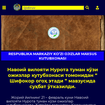
Qidirish
Shaxs
RESPUBLIKA MARKAZIY KO’ZI OJIZLAR MAXSUS
KUTUBXONASI
Навоий вилояти Нурота туман кўзи
ожизлар кутубхонаси томонидан “
Шифокор огоҳ этади ” мавзусида
суҳбат ўтказилди.
Жорий йилнинг 21 – февраль куни Навоий
вилояти Нурота туман кўзи ожизлар
кутубхонасида Хитойда тарқалган Коронавирус