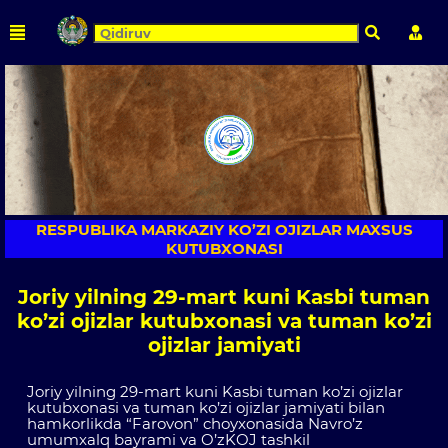
Qidirish
Shaxs
RESPUBLIKA MARKAZIY KO’ZI OJIZLAR MAXSUS
KUTUBXONASI
Joriy yilning 29-mart kuni Kasbi tuman
ko’zi ojizlar kutubxonasi va tuman ko’zi
ojizlar jamiyati
Joriy yilning 29-mart kuni Kasbi tuman ko’zi ojizlar
kutubxonasi va tuman ko’zi ojizlar jamiyati bilan
hamkorlikda “Farovon” choyxonasida Navro’z
umumxalq bayrami va O’zKOJ tashkil