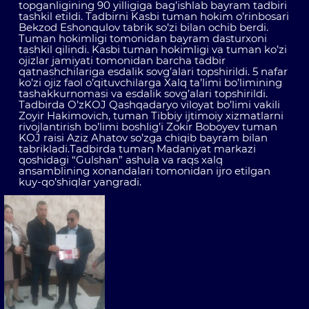
topganligining 90 yilligiga bag’ishlab bayram tadbiri
tashkil etildi. Tadbirni Kasbi tuman hokim o’rinbosari
Bekzod Eshonqulov tabrik so’zi bilan ochib berdi.
Tuman hokimligi tomonidan bayram dasturxoni
tashkil qilindi. Kasbi tuman hokimligi va tuman ko’zi
ojizlar jamiyati tomonidan barcha tadbir
qatnashchilariga esdalik sovg’alari topshirildi. 5 nafar
ko’zi ojiz faol o’qituvchilarga Xalq ta’limi bo’limining
tashakkurnomasi va esdalik sovg’alari topshirildi.
Tadbirda O’zKOJ Qashqadaryo viloyat bo’limi vakili
Zoyir Hakimovich, tuman Tibbiy ijtimoiy xizmatlarni
rivojlantirish bo’limi boshlig’i Zokir Boboyev tuman
KOJ raisi Aziz Ahatov so’zga chiqib bayram bilan
tabrikladi.Tadbirda tuman Madaniyat markazi
qoshidagi “Gulshan” ashula va raqs xalq
ansamblining xonandalari tomonidan ijro etilgan
kuy-qo’shiqlar yangradi.