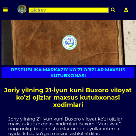
Qidirish
Shaxs
RESPUBLIKA MARKAZIY KO’ZI OJIZLAR MAXSUS
KUTUBXONASI
Joriy yilning 21-iyun kuni Buxoro viloyat
ko’zi ojizlar maxsus kutubxonasi
xodimlari
Joriy yilning 21-iyun kuni Buxoro viloyat ko’zi ojizlar
maxsus kutubxonasi xodimlari Buxoro “Muruvvat”
nogironligi bo’lgan shaxslar uchun ayollar internat
uyida, kitob ko’rgazmasini tashkil etdilar.