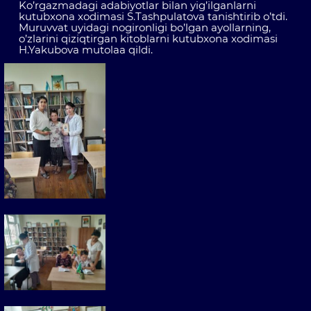
Ko’rgazmadagi adabiyotlar bilan yig’ilganlarni
kutubxona xodimasi S.Tashpulatova tanishtirib o’tdi.
Muruvvat uyidagi nogironligi bo’lgan ayollarning,
o’zlarini qiziqtirgan kitoblarni kutubxona xodimasi
H.Yakubova mutolaa qildi.