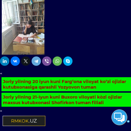
«
Joriy yilning 20 iyun kuni Farg‘ona viloyat ko‘zi ojizlar
kutubxonasiga qarashli Yozyovon tuman
Joriy yilning 21-Iyun kuni Buxoro viloyati kòzi ojizlar
maxsus kutubxonasi Shofirkon tuman filiali
»
Chat
.UZ
RMKOK