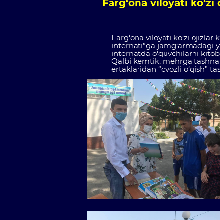
Farg‘ona viloyati ko‘z
Farg‘ona viloyati ko‘zi ojizlar
internati”ga jamg‘armadagi ya
internatda o‘quvchilarni kitob
Qalbi kemtik, mehrga tashna b
ertaklaridan “ovozli o‘qish” t