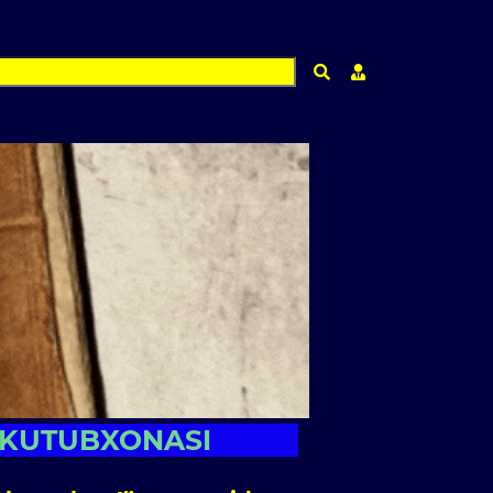
Qidirish
Shaxsiy kabinet m
 KUTUBXONASI