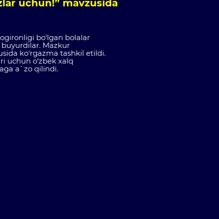
izlar uchun!” mavzusida
ogironligi bo‘lgan bolalar
f buyurdilar. Mazkur
sida ko‘rgazma tashkil etildi.
ri uchun o‘zbek xalq
aga a`zo qilindi.