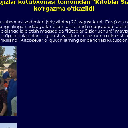
i ojizlar kutubxonasi tomonidan “Kitoblar S
ko‘rgazma o’tkazildi
 kutubxonasi xodimlari joriy yilning 26 avgust kuni “Farg‘ona n
ngi olingan adabiyotlar bilan tanishtirish maqsadida tashri
 o‘qishga jalb etish maqsadida “Kitoblar Sizlar uchun!” mavzu
o‘lgan bolajonlarning bo‘sh vaqtlarini mazmunli o’tkazishla
ashkillandi. Kitobsevar o`quvchilarning bir qanchasi kutubxon