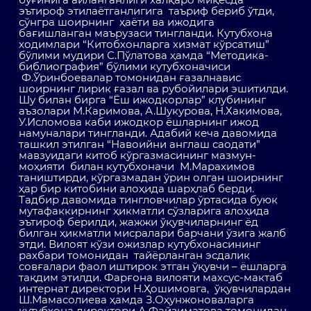
эътироф этилаётганлигига таъриф бериб ўтди,
сўнгра шоирнинг ҳаёти ва ижодига
бағишланган маърузаси тингланди. Кутубхона
ходимлари “Китобхонларга хизмат кўрсатиш”
бўлими мудири С.Пўлатова ҳамда “Методика-
библиография” бўлими кутубхоначиси
Ф.Ўринбоевалар томонидан ғазалнавис
шоирнинг лирик ғазал ва рубойилари эшитилди.
Шу билан бирга “Ёш ижодкорлар” клубининг
аъзолари М.Каримова, А.Шукурова, Н.Хакимова,
У.Исломова каби ижодкор ёшларнинг ижод
намуналари тингланди. Адабий кеча давомида
ташкил этилган “Навоийни англаш саодати”
мавзуидаги китоб кўргазмасининг мазмун-
моҳияти билан кутубхоначи М.Марахимов
таништирди, кўргазмадан ўрин олган шоирнинг
ҳар бир китобини алоҳида шарҳлаб берди.
Тадбир давомида тингловчилар ўртасида буюк
мутафаккирнинг ҳикматли сўзларига алоҳида
эътироф берилди, жажжи ўқувчиларнинг ёд
билган ҳикматли мисралари барчани ўзига жалб
этди. Вилоят кўзи ожизлар кутубхонасининг
рахбари томонидан тайёрланган эсдалик
совғалари фаол иштирок этган ўқувчи – ёшларга
тақдим этилди. Фарғона вилояти махсус-мактаб
интернат директори Н.Ҳошимовга, ўқувчилардан
Ш.Мамасолиева ҳамда З.Оҳунжоноваларга
кутубхона директори А.Файзиматова томонидан