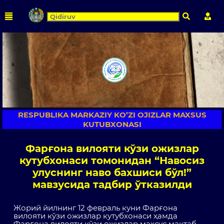
Qidirish
Shaxs
RESPUBLIKA MARKAZIY KO’ZI OJIZLAR MAXSUS
KUTUBXONASI
Фарғона вилояти кўзи ожизлар
кутубхонаси томонидан “Навосиз
улуснинг наво бахшиси бўл!”
мавзусида тадбир ўтказилди
Жорий йилнинг 12 февраль куни Фарғона
вилояти кўзи ожизлар кутубхонаси ҳамда
Фарғона вилояти кўзи ожизлар махсус мактаб –