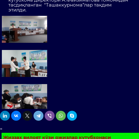
тасдиқланган “Ташаккурнома”лар тақдим
этилди.
«
Жиззах вилоят кўзи ожизлар кутубхонаси