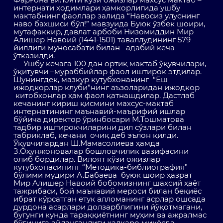
интернати ходимлари ҳамкорлигида ушбу
мактабнинг фаоллар залида “Навосиз улуснинг
наво бахшиси бўл!” мавзуида Буюк ўзбек шоири,
мутафаккир, давлат арбоби Низомиддин Мир
Алишер Навоий (1441-1501) таваллудининг 579
йиллиги муносабати билан адабий кеча
ўтказилди.
Ушбу кечага 100 дан ортиқ мактаб ўқувчилари,
ўқитувчи –мураббийлар фаол иштирок этдилар.
Шунингдек, мазкур кутубхонанинг “Ёш
ижодкорлар клуби”нинг аъзоларидан ижодкор
китобхонлар ҳам фаол қатнашдилар. Дастлаб
кечанинг кириш қисмини махсус-мактаб
интернатининг маънавий-маърифий ишлар
бўйича директор ўринбосари М.Тошматова
тадбир иштирокчиларини дил сўзлари билан
табриклаб, кечани очиқ деб эълон қилди.
Ўқувчилардан Ш.Мамасолиева ҳамда
З.Оҳунжоновалар бошловчилик вазифасини
олиб бордилар. Вилоят кўзи ожизлар
кутубхонасининг “Методика-библиография”
бўлими мудири А.Бабаева буюк шоир ҳазрат
Мир Алишер Навоий бобомизнинг шахсий ҳаёт
тажрибаси, бой маънавий мероси билан беқиёс
ибрат кўрсатган етук алломанинг асрлар ошсада
дурдона асарлари долзарблигини йўқотмагани,
бугунги кунда тараққиётнинг муҳим ва ажралмас
бўғинига айланганлиги халқаро миқёсда