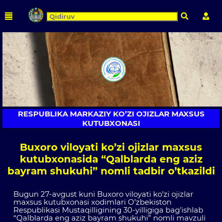
Qidirish
Shaxs
RESPUBLIKA MARKAZIY KO’ZI OJIZLAR MAXSUS
KUTUBXONASI
Buxoro viloyati ko’zi ojizlar maxsus
kutubxonasida “Qalblarda eng aziz
bayram shukuhi” nomli tadbir o’tkazildi
Bugun 27-avgust kuni Buxoro viloyati ko’zi ojizlar
maxsus kutubxonasi xodimlari O’zbekiston
Respublikasi Mustaqilligining 30-yilligiga bag’ishlab
“Qalblarda eng aziz bayram shukuhi” nomli mavzuli